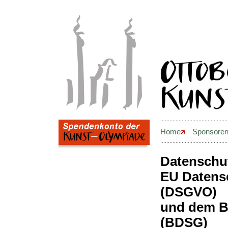
............................................
Home
Sponsore
............................................
Datenschu
EU Datens
(DSGVO)
und dem B
(BDSG)