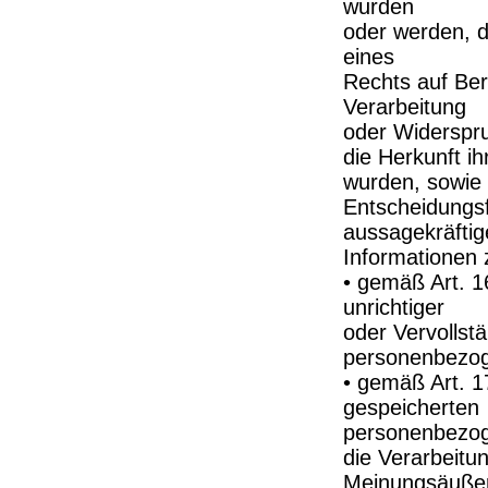
wurden
oder werden, d
eines
Rechts auf Ber
Verarbeitung
oder Widerspr
die Herkunft ih
wurden, sowie 
Entscheidungsfi
aussagekräftig
Informationen 
• gemäß Art. 1
unrichtiger
oder Vervollst
personenbezog
• gemäß Art. 
gespeicherten
personenbezog
die Verarbeitu
Meinungsäuße