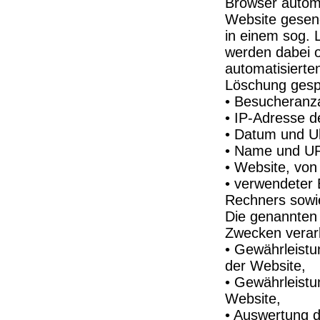
Browser automa
Website gesen
in einem sog. 
werden dabei o
automatisierte
Löschung gesp
• Besucheranza
• IP-Adresse 
• Datum und Uh
• Name und UR
• Website, von 
• verwendeter 
Rechners sowi
Die genannten
Zwecken verarb
• Gewährleistu
der Website,
• Gewährleistu
Website,
• Auswertung d