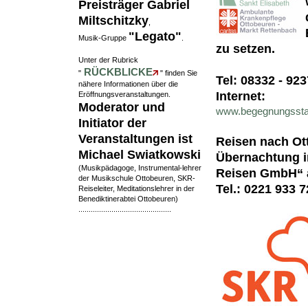
Preisträger Gabriel
Miltschitzky
,
"Legato"
Musik-Gruppe
.
zu setzen.
Unter der Rubrick
RÜCKBLICKE
"
" finden Sie
Tel: 08332 - 923
nähere Informationen über die
Internet:
Eröffnungsveranstaltungen.
Moderator und
www.begegnungsstae
Initiator der
Veranstaltungen ist
Reisen nach Ot
Michael Swiatkowski
Übernachtung im
(Musikpädagoge, Instrumental-lehrer
Reisen GmbH
“ 
der Musikschule Ottobeuren, SKR-
Tel.: 0221 933 72
Reiseleiter, Meditationslehrer in der
Benediktinerabtei Ottobeuren)
.............................................