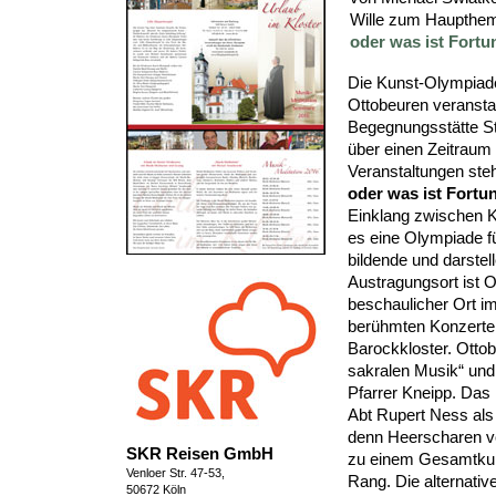
Wille zum Haupthem
oder was ist Fort
Die Kunst-Olympiad
Ottobeuren veranstal
Begegnungsstätte St.
über einen Zeitraum 
Veranstaltungen st
oder was ist Fortu
Einklang zwischen K
es eine Olympiade fü
bildende und darstel
Austragungsort ist O
beschaulicher Ort i
berühmten Konzerte 
Barockkloster. Ottob
sakralen Musik“ und
Pfarrer Kneipp. Das
Abt Rupert Ness als
denn Heerscharen vo
SKR Reisen GmbH
zu einem Gesamtkun
Venloer Str. 47-53,
Rang. Die alternativ
50672 Köln