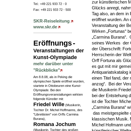
zur künstlerischen 
Tel.: +49 221 933 72 - 0
Glücks anregt, nahm
Fax: +49 221 933 72 - 500
Tag also, an dem in
eröffnet wurden. An 
SKR-Reiseleitung
Veranstaltung der B
www.skr.de
Wirken „Fortunas“ be
............................................
„Carmina Burana“. Or
Eröffnungs
-
seines Werkes der G
der Überschrift: For
Veranstaltungen der
Herrscherin der Welt
Kunst-Olympiade
Orff Fortuna als Glüc
mehr darüber unter
es gut mit mir gemei
"Rückblicke"
Antiquariatskatalog i
Am 8.8.08, als in Peking die
einen Titel fand, de
olympischen Spiele eröffnet wurden,
anzog“. Bei der Vera
startete in Ottobeuren eine Kunst-
die Musikerin Friede
Olympiade. Bei den
Eröffnungsveranstaltungen wirkten
bei der Entstehung d
folgende Künstler mit:
ist die Tochter Miche
Friedel Wille
(Musikerin,
„Carmina Burana“ wi
Tochter Dr. Michel Hoffmanns, des
das meistgespielte 
"Librettisten" von Orffs Carmina
klassischen Musik. 
Burana),
Romana Jochum
Michel Hofmann und 
(Musikerin, Tochter des großen
künstlerischer Weltr