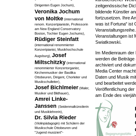
zeitgenössische Dich
Dirigenten Eugen Jochum),
Veronika Jochum
bildende Künstler an
fortzusetzen. Ihre A
von Moltke
(international
was ist Fortuna“ ist
renom. Konzertpianistin, Professorin
am New England Conservatory
Veranstaltungsreihe.
Boston, Tochter Eugen Jochums),
Veranstaltungen ist
Rüdiger Steinfatt
Swiatkowski.
(international renommierter
Konzertpianist, Musikhochschule
Im Medienraum der B
Josef
Augsburg),
werden die Beiträge 
Miltschitzky
(international
archiviert und dokum
renommierter Konzertorganist,
Media Center macht
Kirchenmusiker der Basilika
Daten und Musik mit
Ottobeuren, Dirigent, Chorleiter und
Musikschulleiter),
und bearbeitet werde
Josef Bichlmeier
(Maler,
Veröffentlichung de
Musiker und Bildhauer),
am Ende des vierjäh
Amrei Linke-
Janssen
(Seidenmalkünstlerin
und Musiklehrerin),
Dr. Silvia Rieder
(Violinpädagogin) mit Schülern der
Musikschule Ottobeuren und
"Jugend musiziert"-