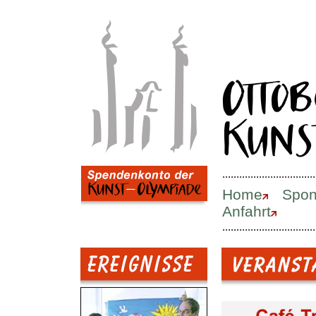
.................................
Home
Spon
Anfahrt
.................................