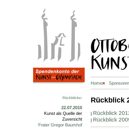
............................................
Home
Sponsore
............................................
Rückblicke:
Rückblick 
22.07.2010
Rückblick 20
Kunst als Quelle der
|
Rückblick 20
Zuversicht
|
Frater Gregor Baumhof
.................................