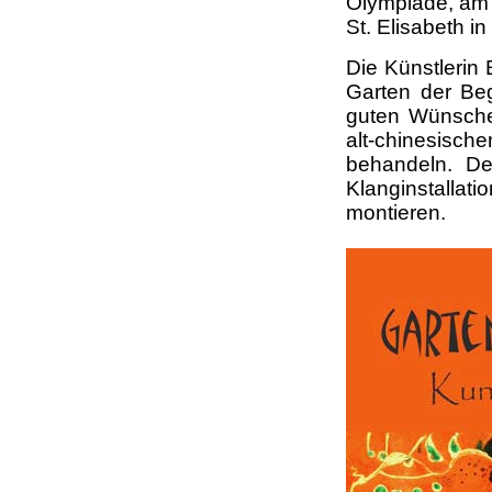
Olympiade, am 
St. Elisabeth 
Die Künstlerin
Garten der Beg
guten Wünsche
alt-chinesisc
behandeln. De
Klanginstallat
montieren.