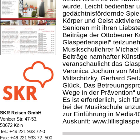
wurde. Leicht bedienbar u
gedächtnisfördernde Spie
Körper und Geist aktiviere
Senioren mit ihren Liebst
Beiträge der Ottobeurer K
Glasperlenspiel“ teilzune
Musikschullehrer Michael
Beiträge namhafter Künstl
veranschaulicht das Glas
Veronica Jochum von Moltk
Miltschitzky, Gerhard Sei
Glück. Das Betreuungspr
Wege in der Prävention“ 
Es ist erforderlich, sich 
bei der Musikschule anzu
SKR Reisen GmbH
zur Einführung in Media4C
Venloer Str. 47-53,
Auskunft: www.lillisglasp
50672 Köln
Tel.: +49 221 933 72-0
Fax: +49 221 933 72- 500